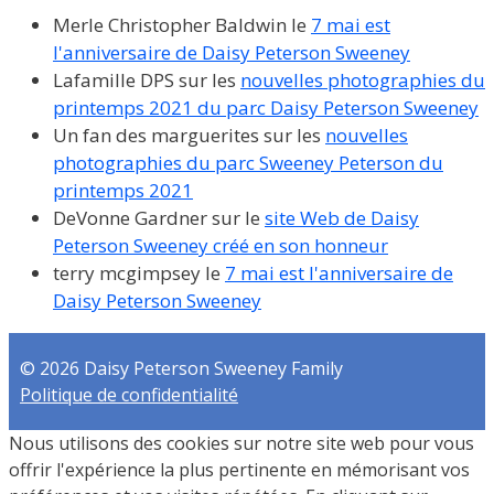
Merle Christopher Baldwin
le
7 mai est
l'anniversaire de Daisy Peterson Sweeney
La
famille DPS
sur les
nouvelles photographies du
printemps 2021 du parc Daisy Peterson Sweeney
Un fan des marguerites
sur les
nouvelles
photographies du parc Sweeney Peterson du
printemps 2021
DeVonne Gardner
sur le
site Web de Daisy
Peterson Sweeney créé en son honneur
terry mcgimpsey
le
7 mai est l'anniversaire de
Daisy Peterson Sweeney
© 2026 Daisy Peterson Sweeney Family
Politique de confidentialité
Nous utilisons des cookies sur notre site web pour vous
offrir l'expérience la plus pertinente en mémorisant vos